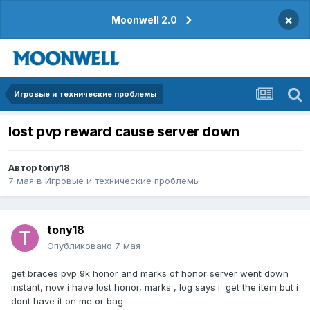
×
Moonwell 2.0
Игровые и технические проблемы
lost pvp reward cause server down
Автор
tony18
7 мая
в
Игровые и технические проблемы
tony18
Опубликовано
7 мая
get braces pvp 9k honor and marks of honor server went down
instant, now i have lost honor, marks , log says i get the item but i
dont have it on me or bag