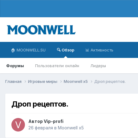
🏠 MOONWELL.SU
🔍 Обзор
📊 Активность
Форумы
Пользователи онлайн
Лидеры
Главная
Игровые миры
Moonwell x5
Дроп рецептов.
Дроп рецептов.
Автор
Vip-profi
26 февраля
в
Moonwell x5