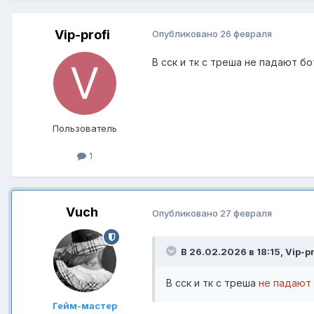
Vip-profi
Опубликовано
26 февраля
В сск и тк с треша не падают б
Пользователь
1
Vuch
Опубликовано
27 февраля
В 26.02.2026 в 18:15,
Vip-pr
В сск и тк с треша
не падают 
Гейм-мастер