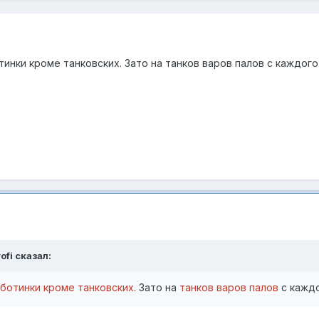
отинки кроме танковских. Зато на танков варов палов с каждог
ofi
сказал:
ботинки кроме танковских
. Зато на
танков варов палов
с каждо