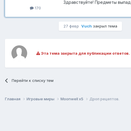
Здравствуйте! Предметы выпада
170
27 февр
Vuch
закрыл тема
Эта тема закрыта для публикации ответов.
Перейти к списку тем
Главная
Игровые миры
Moonwell x5
Дроп рецептов.