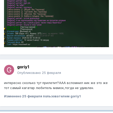
goriy1
Опубликовано
25 февраля
интересно сколько тут прилетит?ААА вспомнил ник же это же
тот самый кагатар любитель мамок,тогда не удивлен.
Изменено
25 февраля
пользователем goriy1