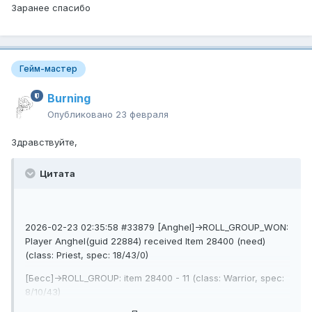
Заранее спасибо
Гейм-мастер
Burning
Опубликовано
23 февраля
Здравствуйте,
Цитата
2026-02-23 02:35:58 #33879 [Anghel]->ROLL_GROUP_WON:
Player Anghel(guid 22884) received Item 28400 (need)
(class: Priest, spec: 18/43/0)
[Бесс]->ROLL_GROUP: item 28400 - 11 (class: Warrior, spec:
8/10/43)
[Anghel]->ROLL_GROUP: item 28400 - 36 (class: Priest, spec: