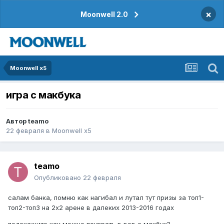
×
Moonwell 2.0
Moonwell x5
игра с макбука
Автор
teamo
22 февраля
в
Moonwell x5
teamo
Опубликовано
22 февраля
салам банка, помню как нагибал и лутал тут призы за топ1-
топ2-топ3 на 2х2 арене в далеких 2013-2016 годах