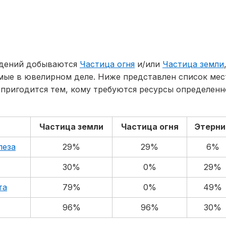
дений добываются
Частица огня
и/или
Частица земли
емые в ювелирном деле. Ниже представлен список ме
пригодится тем, кому требуются ресурсы определенно
Частица земли
Частица огня
Этерни
леза
29%
29%
6%
30%
0%
29%
та
79%
0%
49%
96%
96%
30%