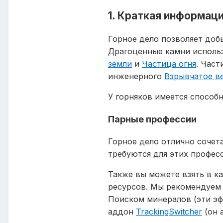
1. Краткая информац
Горное дело позволяет доб
Драгоценные камни использ
земли
и
Частица огня
. Част
инженерного
Взрывчатое в
У горняков имеется способ
Парные профессии
Горное дело отлично сочета
требуются для этих профес
Также вы можете взять в к
ресурсов. Мы рекомендуем 
Поиском минералов (эти эфф
аддон
TrackingSwitcher
(он 