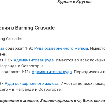
Хурнак и Кругош
ния в Burning Crusade
ng Crusade:
за
содержат 1-9х
Руда оскверненного железа
. Имеютс
ени.
т 1-9х
Адамантитовая руда
. Имеются во всех локаци
Награнде и Острогорье.
а
содержат 1-12х
Адамантитовая руда
. Периодически 
8х
Руда оскверненного железа
. Имеется во всех лока
его - в Награнде и Острогорье.
ерненного железа, Залежи адамантита, Богатые з