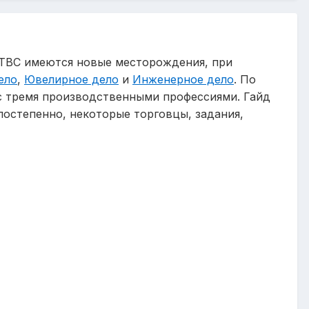
х TBC имеются новые месторождения, при
ело
,
Ювелирное дело
и
Инженерное дело
. По
у с тремя производственными профессиями. Гайд
 постепенно, некоторые торговцы, задания,