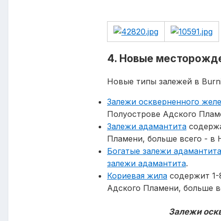
4. Новые месторожде
Новые типы залежей в Burni
Залежи оскверненного желе
Полуострове Адского Плам
Залежи адамантита
содержа
Пламени, больше всего - в 
Богатые залежи адамантит
залежи адамантита
.
Кориевая жила
содержит 1-
Адского Пламени, больше вс
Залежи оскв