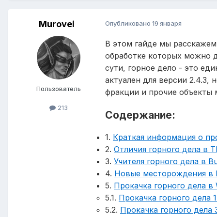
Murovei
Опубликовано
19 января
В этом гайде мы расскажем
обработке которых можно д
сути, горное дело - это ед
актуален для версии 2.4.3,
Пользователь
фракции и прочие объекты 
213
Содержание:
1.
Краткая информация о пр
2.
Отличия горного дела в T
3.
Учителя горного дела в Bu
4.
Новые месторождения в B
5.
Прокачка горного дела в
5.1.
Прокачка горного дела 1
5.2.
Прокачка горного дела 