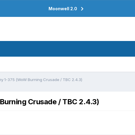
Moonwell 2.0
у 1-375 (WoW Burning Crusade / TBC 2.4.3)
urning Crusade / TBC 2.4.3)