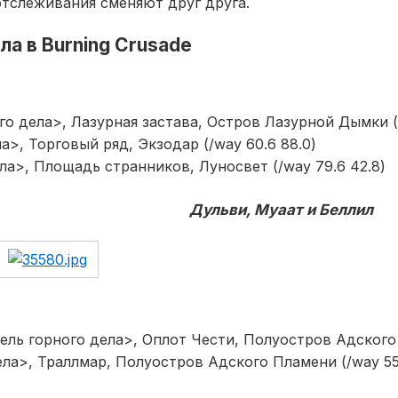
отслеживания сменяют друг друга.
ла в Burning Crusade
о дела>, Лазурная застава, Остров Лазурной Дымки (/
а>, Торговый ряд, Экзодар (/way 60.6 88.0)
ла>, Площадь странников, Луносвет (/way 79.6 42.8)
Дульви, Муаат и Беллил
ель горного дела>, Оплот Чести, Полуостров Адского 
ела>, Траллмар, Полуостров Адского Пламени (/way 55.