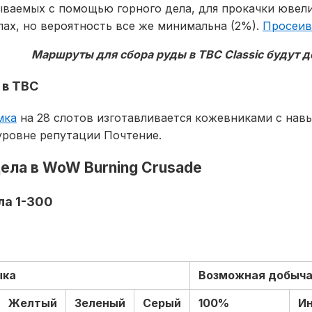
ываемых с помощью горного дела, для прокачки ювели
ах, но вероятность все же минимальна (2%).
Просеив
Маршруты для сбора руды в TBC Classic будут 
 в TBC
мка
на 28 слотов изготавливается кожевниками с нав
уровне репутации Почтение.
дела в WoW Burning Crusade
ла 1-300
ыка
Возможная добыч
Желтый
Зеленый
Серый
100%
И