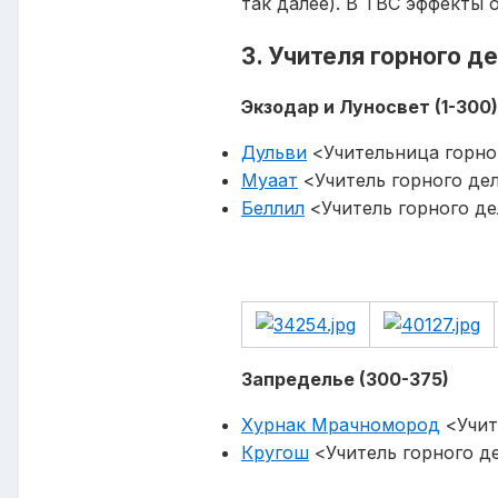
так далее). В TBC эффекты 
3. Учителя горного де
Экзодар и Луносвет (1-300)
Дульви
<Учительница горног
Муаат
<Учитель горного дел
Беллил
<Учитель горного де
Запределье (300-375)
Хурнак Мрачномород
<Учит
Кругош
<Учитель горного д