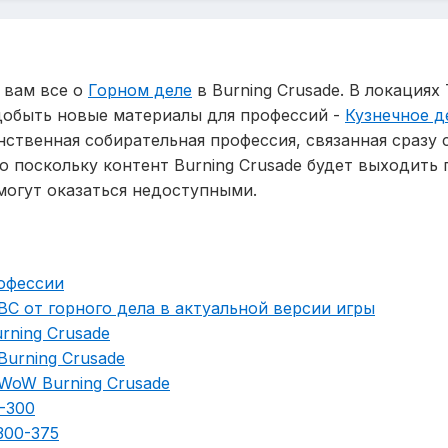
 вам все о
Горном деле
в Burning Crusade. В локация
обыть новые материалы для профессий -
Кузнечное д
инственная собирательная профессия, связанная сраз
 но поскольку контент Burning Crusade будет выходить
могут оказаться недоступными.
офессии
BC от горного дела в актуальной версии игры
rning Crusade
urning Crusade
 WoW Burning Crusade
-300
300-375