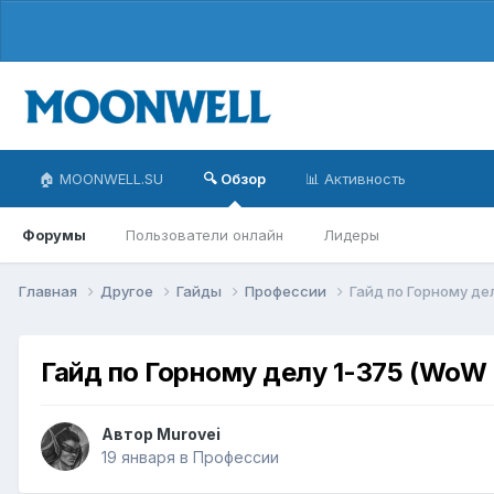
🏠 MOONWELL.SU
🔍 Обзор
📊 Активность
Форумы
Пользователи онлайн
Лидеры
Главная
Другое
Гайды
Профессии
Гайд по Горному дел
Гайд по Горному делу 1-375 (WoW B
Автор
Murovei
19 января
в
Профессии