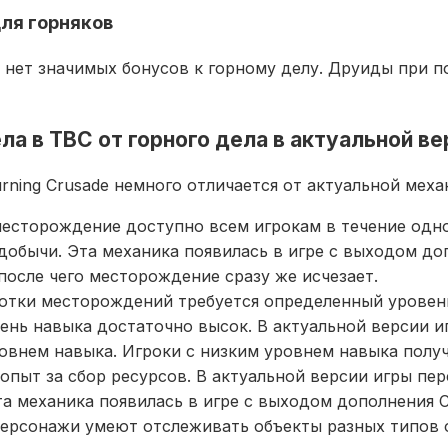
ля горняков
а нет значимых бонусов к горному делу. Друиды при 
ела в TBC от горного дела в актуальной в
rning Crusade немного отличается от актуальной мех
месторождение доступно всем игрокам в течение одно
обычи. Эта механика появилась в игре с выходом допо
после чего месторождение сразу же исчезает.
аботки месторождений требуется определенный уровен
вень навыка достаточно высок. В актуальной версии 
овнем навыка. Игроки с низким уровнем навыка полу
 опыт за сбор ресурсов. В актуальной версии игры пе
а механика появилась в игре с выходом дополнения C
персонажи умеют отслеживать объекты разных типов о