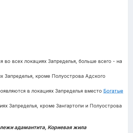
я во всех локациях Запределья, больше всего - на
ях Запределья, кроме Полуострова Адского
появляются в локациях Запределья вместо
Богатые
циях Запределья, кроме Зангартопи и Полуострова
алежи адамантита, Кориевая жила