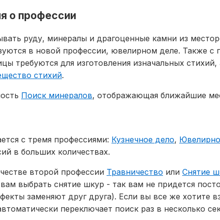
ия о профессии
ывать руду, минералы и драгоценные камни из место
уются в новой профессии, ювелирном деле. Также с
ицы требуются для изготовления изначальных стихий,
ещество стихий
.
ность
Поиск минералов
, отображающая ближайшие ме
ется с тремя профессиями:
Кузнечное дело
,
Ювелирно
сий в больших количествах.
ачестве второй профессии
Травничество
или
Cнятие ш
вам выбрать снятие шкур - так вам не придется пос
екты заменяют друг друга). Если вы все же хотите в
автоматически переключает поиск раз в несколько сек