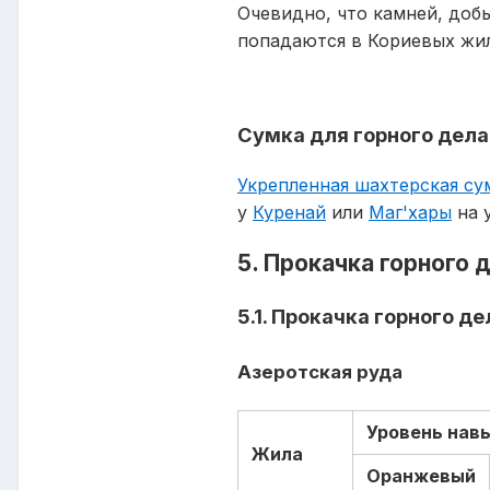
Очевидно, что камней, доб
попадаются в Кориевых жил
Сумка для горного дела
Укрепленная шахтерская су
у
Куренай
или
Маг'хары
на 
5. Прокачка горного 
5.1. Прокачка горного де
Азеротская руда
Уровень нав
Жила
Оранжевый