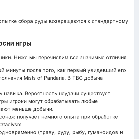
попытке сбора руды возвращаются к стандартному
ерсии игры
аники. Ниже мы перечислим все значимые отличия.
й минуты после того, как первый увидевший его
лнения Mists of Pandaria. В TBC добыча
ь навыка. Вероятность неудачи существует
игры игроки могут обрабатывать любые
чают меньше добычи.
рсонаж получает немного опыта при обработке
ataclysm.
дновременно (траву, руду, рыбу, гуманоидов и