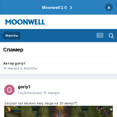
×
Moonwell 2.0
Жалобы
Спамер
Автор
goriy1
16 января
в
Жалобы
goriy1
Опубликовано
16 января
Засрал чат можно ему леща на 30 минут?)