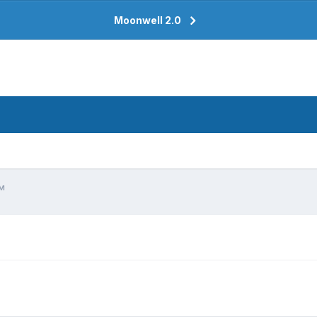
Moonwell 2.0
м