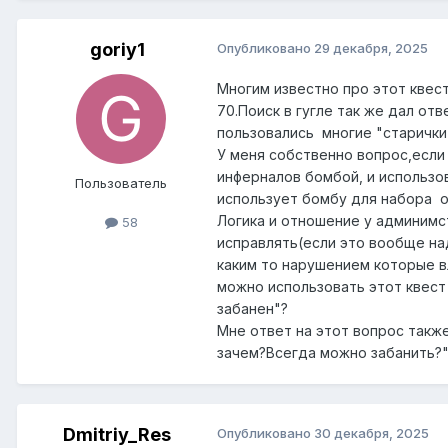
goriy1
Опубликовано
29 декабря, 2025
Многим известно про этот квест
70.Поиск в гугле так же дал от
пользовались многие "старички
У меня собственно вопрос,если 
инферналов бомбой, и использов
Пользователь
использует бомбу для набора о
Логика и отношение у админимст
58
исправлять(если это вообще над
каким то нарушением которые вл
можно использовать этот квест 
забанен"?
Мне ответ на этот вопрос такж
зачем?Всегда можно забанить?
Dmitriy_Res
Опубликовано
30 декабря, 2025