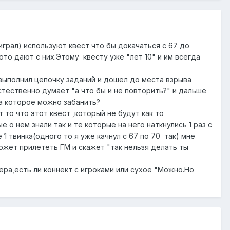
играл) используют квест что бы докачаться с 67 до
ото дают с них.Этому квесту уже "лет 10" и им всегда
 выполнил цепочку заданий и дошел до места взрыва
стественно думает "а что бы и не повторить?" и дальше
а которое можно забанить?
то что этот квест ,который не будут как то
 о нем знали так и те которые на него наткнулись 1 раз с
1 твинка(одного то я уже качнул с 67 по 70 так) мне
может прилететь ГМ и скажет "так нельзя делать ты
ра,есть ли коннект с игроками или сухое "Можно.Но