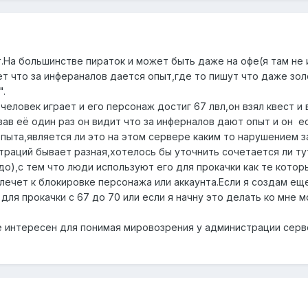
.На большинстве пираток и может быть даже на офе(я там не 
вет что за инфераналов дается опыт,где то пишут что даже зол
".
человек играет и его персонаж достиг 67 лвл,он взял квест и
ав её один раз он видит что за инферналов дают опыт и он е
пыта,является ли это на этом сервере каким то нарушением з
раций бывает разная,хотелось бы уточнить сочетается ли тут 
о),с тем что люди используют его для прокачки как те которые
ечет к блокировке персонажа или аккаунта.Если я создам еще 
для прокачки с 67 до 70 или если я начну это делать ко мне 
е интересен для понимая мировозрения у администрации серве
"