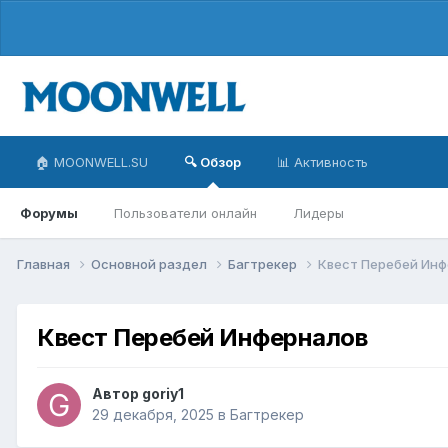
🏠 MOONWELL.SU
🔍 Обзор
📊 Активность
Форумы
Пользователи онлайн
Лидеры
Главная
Основной раздел
Багтрекер
Квест Перебей Ин
Квест Перебей Инферналов
Автор
goriy1
29 декабря, 2025
в
Багтрекер