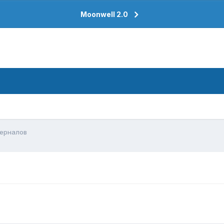
Moonwell 2.0
ферналов