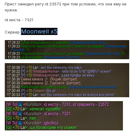
Прист занидил регу id 23572 при том условии, что она ему не
нужна.
id инста - 7321
Moonwell x5
Сервер