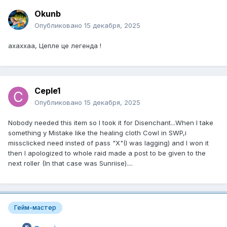
Okunb
Опубликовано
15 декабря, 2025
ахаххаа, Цепле це легенда !
Ceple1
Опубликовано
15 декабря, 2025
Nobody needed this item so I took it for Disenchant...When I take
something y Mistake like the healing cloth Cowl in SWP,i
missclicked need insted of pass "X"(I was lagging) and I won it
then I apologized to whole raid made a post to be given to the
next roller (In that case was Sunriise)....
Гейм-мастер