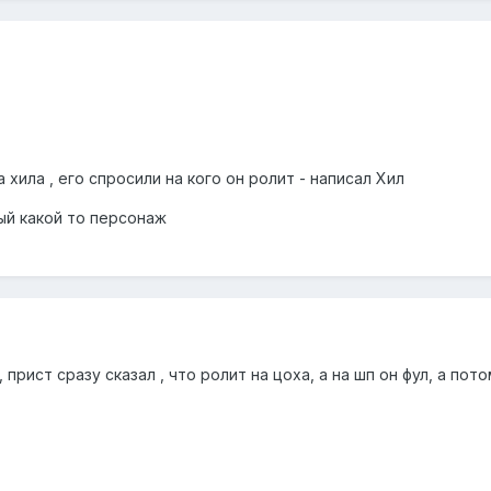
 хила , его спросили на кого он ролит - написал Хил
ый какой то персонаж
прист сразу сказал , что ролит на цоха, а на шп он фул, а по