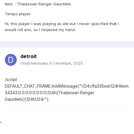
Item.
:
Thalassian Ranger Gauntlets
Tempo player:
Hi, this player I was playing as ele but I never specified that I
would roll enx, so I ninjeoed my hand.
detroit
Опубликовано
6 сентября, 2025
/script
DEFAULT_CHAT_FRAME:AddMessage("\124cffa335ee\124Hitem:
34343:0:0:0:0:0:0:0:0\124h[Thalassian Ranger
Gauntlets]\124h\124r");